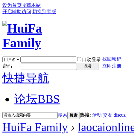
设为首页
收藏本站
开启辅助访问
切换到窄版
找回密码
自动登录
密码
立即注册
登录
快捷导航
论坛
BBS
搜索
热搜:
活动
交友
discuz
搜索
HuiFa Family
›
laocaionlin