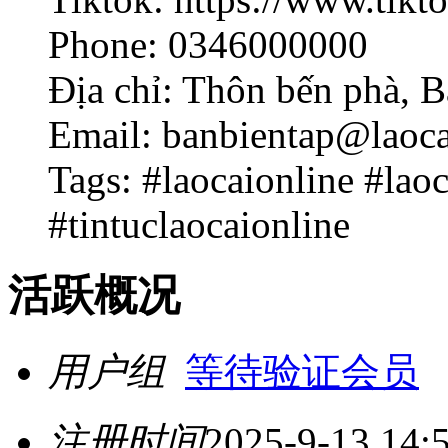
Phone: 0346000000
Địa chỉ: Thôn bến phà, 
Email: banbientap@laoca
Tags: #laocaionline #laoc
#tintuclaocaionline
活跃概况
用户组
等待验证会员
注册时间
2025-9-13 14: