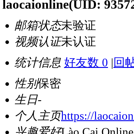
laocaionline
(UID: 9357
邮箱状态
未验证
视频认证
未认证
统计信息
好友数 0
|
回帖
性别
保密
生日
-
个人主页
https://laocaion
兴趣爱好
Lào Cai Online