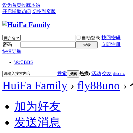
设为首页
收藏本站
开启辅助访问
切换到窄版
找回密码
自动登录
密码
立即注册
登录
快捷导航
论坛
BBS
搜索
热搜:
活动
交友
discuz
搜索
HuiFa Family
›
fly88uno
›
加为好友
发送消息