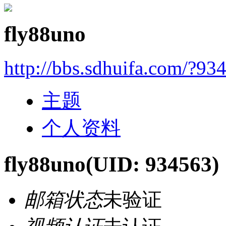
fly88uno
http://bbs.sdhuifa.com/?93
主题
个人资料
fly88uno
(UID: 934563)
邮箱状态
未验证