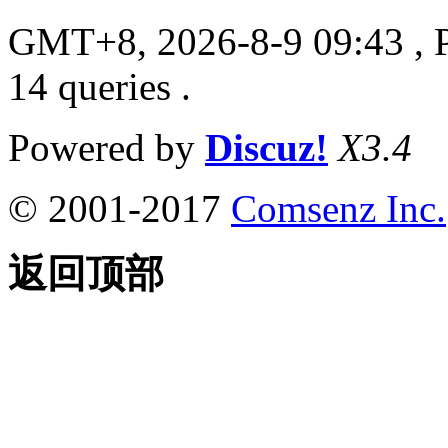
GMT+8, 2026-8-9 09:43
, 
14 queries .
Powered by
Discuz!
X3.4
© 2001-2017
Comsenz Inc.
返回顶部