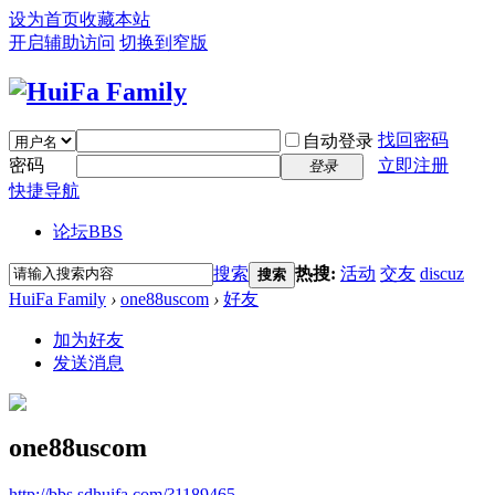
设为首页
收藏本站
开启辅助访问
切换到窄版
找回密码
自动登录
密码
立即注册
登录
快捷导航
论坛
BBS
搜索
热搜:
活动
交友
discuz
搜索
HuiFa Family
›
one88uscom
›
好友
加为好友
发送消息
one88uscom
http://bbs.sdhuifa.com/?1189465