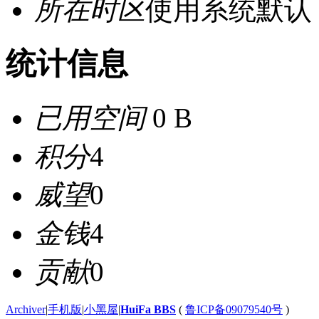
所在时区
使用系统默认
统计信息
已用空间
0 B
积分
4
威望
0
金钱
4
贡献
0
Archiver
|
手机版
|
小黑屋
|
HuiFa BBS
(
鲁ICP备09079540号
)