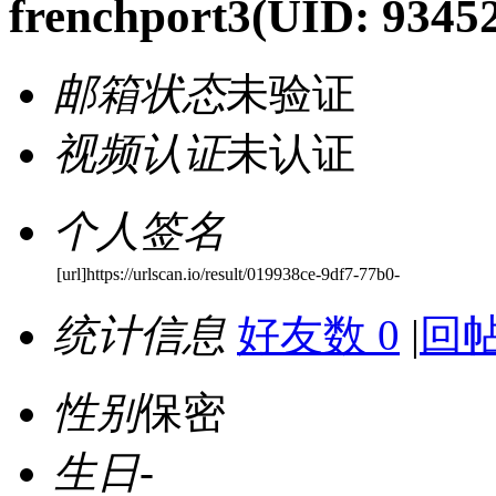
frenchport3
(UID: 9345
邮箱状态
未验证
视频认证
未认证
个人签名
[url]https://urlscan.io/result/019938ce-9df7-77b0-
统计信息
好友数 0
|
回帖
性别
保密
生日
-