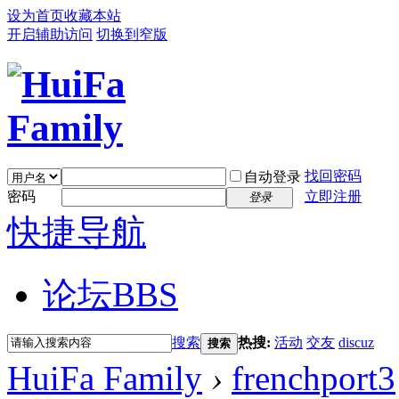
设为首页
收藏本站
开启辅助访问
切换到窄版
找回密码
自动登录
密码
立即注册
登录
快捷导航
论坛
BBS
搜索
热搜:
活动
交友
discuz
搜索
HuiFa Family
›
frenchport3