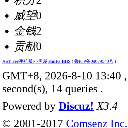
威望
0
金钱
2
贡献
0
Archiver
|
手机版
|
小黑屋
|
HuiFa BBS
(
鲁ICP备09079540号
)
GMT+8, 2026-8-10 13:40
,
second(s), 14 queries .
Powered by
Discuz!
X3.4
© 2001-2017
Comsenz Inc.