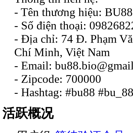
- Tên thương hiệu: BU88
- Số điện thoại: 098268
- Địa chỉ: 74 Đ. Phạm V
Chí Minh, Việt Nam
- Email: bu88.bio@gmai
- Zipcode: 700000
- Hashtag: #bu88 #bu_8
活跃概况