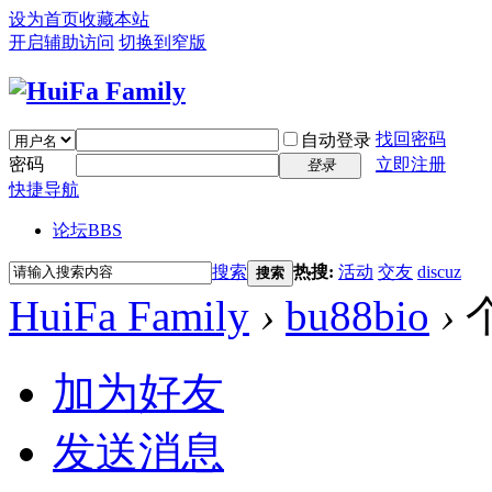
设为首页
收藏本站
开启辅助访问
切换到窄版
找回密码
自动登录
密码
立即注册
登录
快捷导航
论坛
BBS
搜索
热搜:
活动
交友
discuz
搜索
HuiFa Family
›
bu88bio
›
加为好友
发送消息