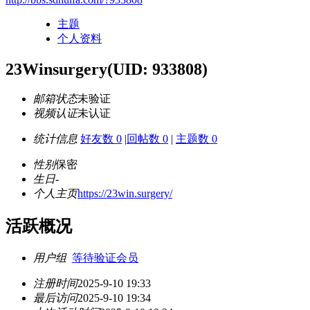
主题
个人资料
23Winsurgery
(UID: 933808)
邮箱状态
未验证
视频认证
未认证
统计信息
好友数 0
|
回帖数 0
|
主题数 0
性别
保密
生日
-
个人主页
https://23win.surgery/
活跃概况
用户组
等待验证会员
注册时间
2025-9-10 19:33
最后访问
2025-9-10 19:34