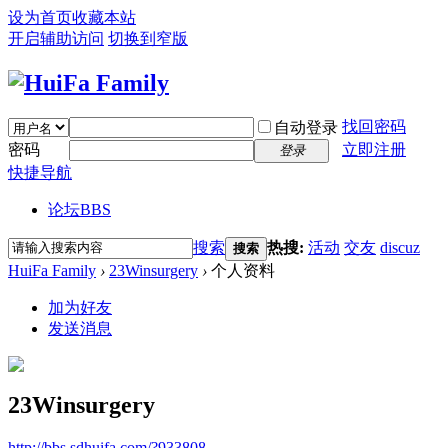
设为首页
收藏本站
开启辅助访问
切换到窄版
找回密码
自动登录
密码
立即注册
登录
快捷导航
论坛
BBS
搜索
热搜:
活动
交友
discuz
搜索
HuiFa Family
›
23Winsurgery
›
个人资料
加为好友
发送消息
23Winsurgery
http://bbs.sdhuifa.com/?933808