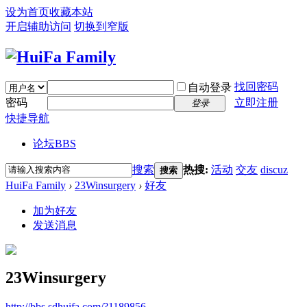
设为首页
收藏本站
开启辅助访问
切换到窄版
找回密码
自动登录
密码
立即注册
登录
快捷导航
论坛
BBS
搜索
热搜:
活动
交友
discuz
搜索
HuiFa Family
›
23Winsurgery
›
好友
加为好友
发送消息
23Winsurgery
http://bbs.sdhuifa.com/?1189856