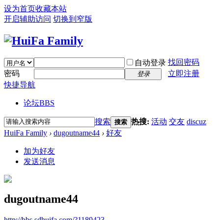
设为首页
收藏本站
开启辅助访问
切换到窄版
找回密码
自动登录
密码
立即注册
登录
快捷导航
论坛
BBS
搜索
热搜:
活动
交友
discuz
搜索
HuiFa Family
›
dugoutname44
›
好友
加为好友
发送消息
dugoutname44
http://bbs.sdhuifa.com/?1189423