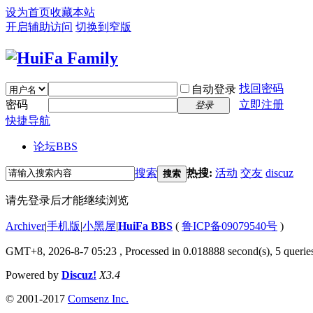
设为首页
收藏本站
开启辅助访问
切换到窄版
找回密码
自动登录
密码
立即注册
登录
快捷导航
论坛
BBS
搜索
热搜:
活动
交友
discuz
搜索
请先登录后才能继续浏览
Archiver
|
手机版
|
小黑屋
|
HuiFa BBS
(
鲁ICP备09079540号
)
GMT+8, 2026-8-7 05:23
, Processed in 0.018888 second(s), 5 queries
Powered by
Discuz!
X3.4
© 2001-2017
Comsenz Inc.