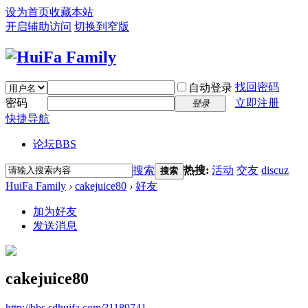
设为首页
收藏本站
开启辅助访问
切换到窄版
找回密码
自动登录
密码
立即注册
登录
快捷导航
论坛
BBS
搜索
热搜:
活动
交友
discuz
搜索
HuiFa Family
›
cakejuice80
›
好友
加为好友
发送消息
cakejuice80
http://bbs.sdhuifa.com/?1189741