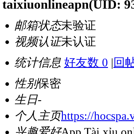
taixiuonlineapn
(UID: 9
邮箱状态
未验证
视频认证
未认证
统计信息
好友数 0
|
回帖
性别
保密
生日
-
个人主页
https://hocspa.
兴趣爱好
App Tài xỉu on