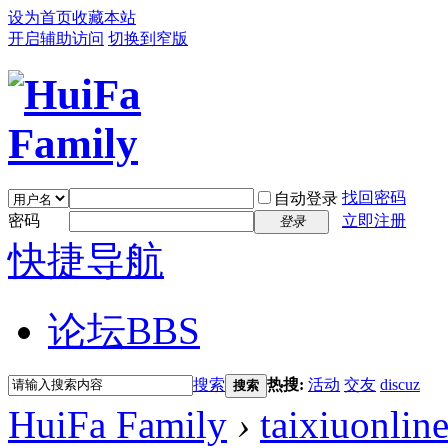
设为首页
收藏本站
开启辅助访问
切换到窄版
找回密码
自动登录
密码
立即注册
登录
快捷导航
论坛
BBS
搜索
热搜:
活动
交友
discuz
搜索
HuiFa Family
›
taixiuonlin