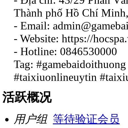
Thành phố Hồ Chí Minh,
- Email: admin@gameba
- Website: https://hocspa.
- Hotline: 0846530000
Tag: #gamebaidoithuong
#taixiuonlineuytin #taixi
活跃概况
用户组
等待验证会员