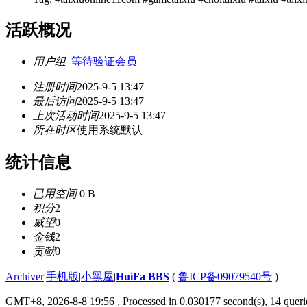
活跃概况
用户组
等待验证会员
注册时间
2025-9-5 13:47
最后访问
2025-9-5 13:47
上次活动时间
2025-9-5 13:47
所在时区
使用系统默认
统计信息
已用空间
0 B
积分
2
威望
0
金钱
2
贡献
0
Archiver
|
手机版
|
小黑屋
|
HuiFa BBS
(
鲁ICP备09079540号
)
GMT+8, 2026-8-8 19:56
, Processed in 0.030177 second(s), 14 querie