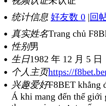
视频认证
未认证
统计信息
好友数 0
|
回帖
真实姓名
Trang chủ F8
性别
男
生日
1982 年 12 月 5 日
个人主页
https://f8bet.be
兴趣爱好
F8BET khẳng đị
Á khi mang đến thế giới g