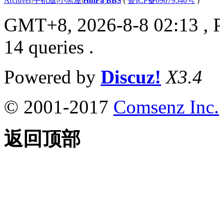
Archiver
|
手机版
|
小黑屋
|
HuiFa BBS
(
鲁ICP备09079540号
)
GMT+8, 2026-8-8 02:13
, 
14 queries .
Powered by
Discuz!
X3.4
© 2001-2017
Comsenz Inc.
返回顶部