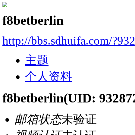
f8betberlin
http://bbs.sdhuifa.com/?93
主题
个人资料
f8betberlin
(UID: 93287
邮箱状态
未验证