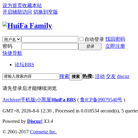
设为首页
收藏本站
开启辅助访问
切换到窄版
找回密码
自动登录
密码
立即注册
登录
快捷导航
论坛
BBS
搜索
热搜:
活动
交友
discuz
搜索
请先登录后才能继续浏览
Archiver
|
手机版
|
小黑屋
|
HuiFa BBS
(
鲁ICP备09079540号
)
GMT+8, 2026-8-6 12:30
, Processed in 0.018534 second(s), 5 queries
Powered by
Discuz!
X3.4
© 2001-2017
Comsenz Inc.