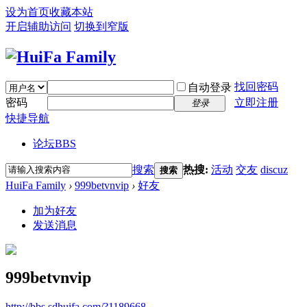
设为首页
收藏本站
开启辅助访问
切换到窄版
找回密码
自动登录
密码
立即注册
登录
快捷导航
论坛
BBS
搜索
热搜:
活动
交友
discuz
搜索
HuiFa Family
›
999betvnvip
›
好友
加为好友
发送消息
999betvnvip
http://bbs.sdhuifa.com/?1189668