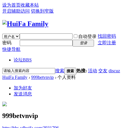
设为首页
收藏本站
开启辅助访问
切换到窄版
找回密码
自动登录
密码
立即注册
登录
快捷导航
论坛
BBS
搜索
热搜:
活动
交友
discuz
搜索
HuiFa Family
›
999betvnvip
›
个人资料
加为好友
发送消息
999betvnvip
http://bbs.sdhuifa.com/?931796