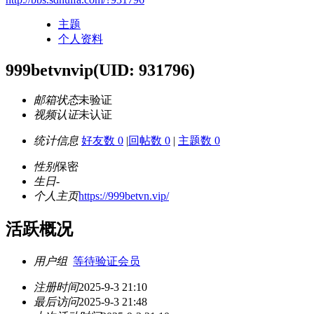
主题
个人资料
999betvnvip
(UID: 931796)
邮箱状态
未验证
视频认证
未认证
统计信息
好友数 0
|
回帖数 0
|
主题数 0
性别
保密
生日
-
个人主页
https://999betvn.vip/
活跃概况
用户组
等待验证会员
注册时间
2025-9-3 21:10
最后访问
2025-9-3 21:48