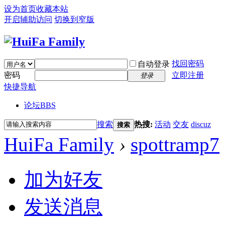
设为首页
收藏本站
开启辅助访问
切换到窄版
找回密码
自动登录
密码
立即注册
登录
快捷导航
论坛
BBS
搜索
热搜:
活动
交友
discuz
搜索
HuiFa Family
›
spottramp7
加为好友
发送消息