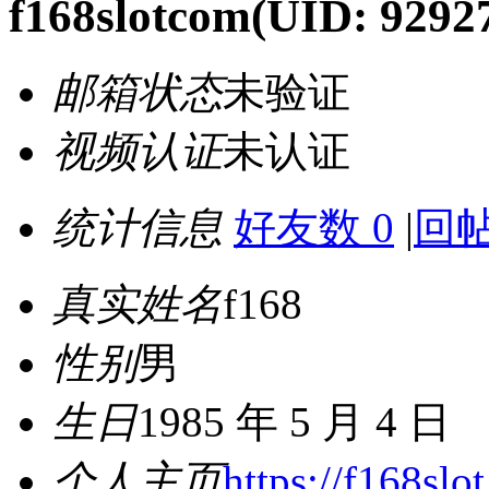
f168slotcom
(UID: 9292
邮箱状态
未验证
视频认证
未认证
统计信息
好友数 0
|
回帖
真实姓名
f168
性别
男
生日
1985 年 5 月 4 日
个人主页
https://f168slo