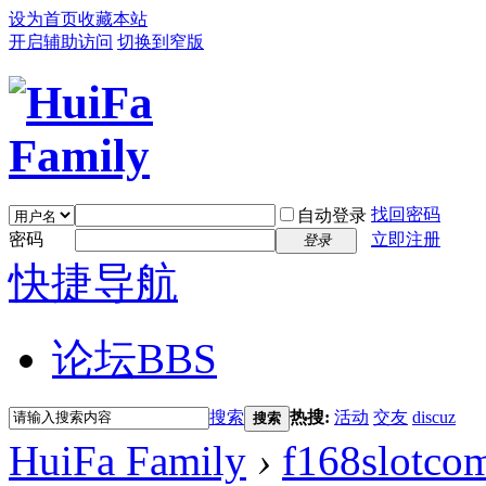
设为首页
收藏本站
开启辅助访问
切换到窄版
找回密码
自动登录
密码
立即注册
登录
快捷导航
论坛
BBS
搜索
热搜:
活动
交友
discuz
搜索
HuiFa Family
›
f168slotco