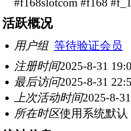
#f168slotcom #f168 #f_
活跃概况
用户组
等待验证会员
注册时间
2025-8-31 19:
最后访问
2025-8-31 22:
上次活动时间
2025-8-31
所在时区
使用系统默认