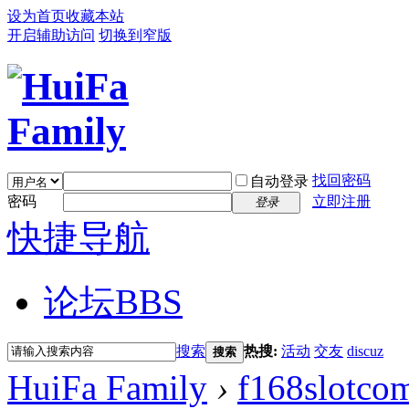
设为首页
收藏本站
开启辅助访问
切换到窄版
找回密码
自动登录
密码
立即注册
登录
快捷导航
论坛
BBS
搜索
热搜:
活动
交友
discuz
搜索
HuiFa Family
›
f168slotco