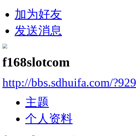
加为好友
发送消息
f168slotcom
http://bbs.sdhuifa.com/?92
主题
个人资料