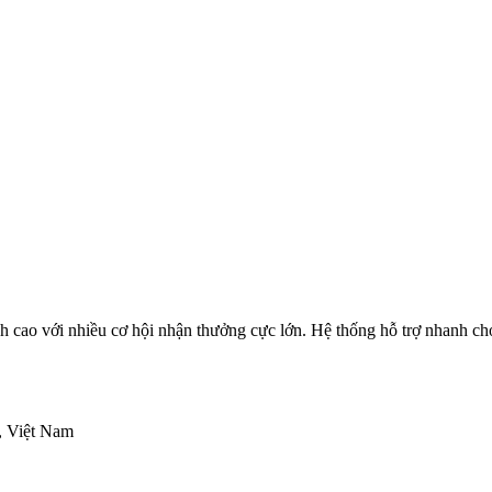
nh cao với nhiều cơ hội nhận thưởng cực lớn. Hệ thống hỗ trợ nhanh c
, Việt Nam