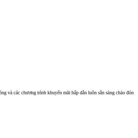
hóng và các chương trình khuyến mãi hấp dẫn luôn sẵn sàng chào đón