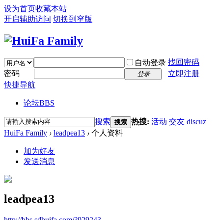
设为首页
收藏本站
开启辅助访问
切换到窄版
找回密码
自动登录
密码
立即注册
登录
快捷导航
论坛
BBS
搜索
热搜:
活动
交友
discuz
搜索
HuiFa Family
›
leadpea13
›
个人资料
加为好友
发送消息
leadpea13
http://bbs.sdhuifa.com/?929243