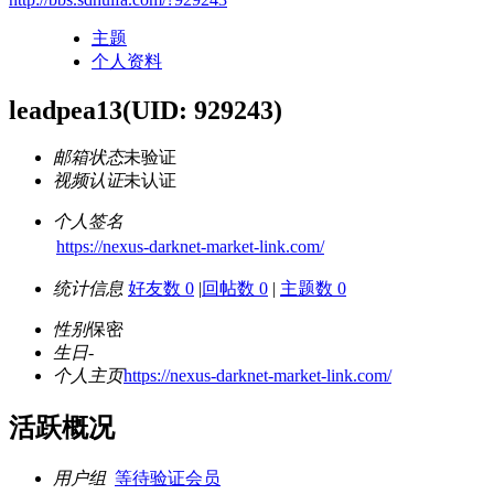
主题
个人资料
leadpea13
(UID: 929243)
邮箱状态
未验证
视频认证
未认证
个人签名
https://nexus-darknet-market-link.com/
统计信息
好友数 0
|
回帖数 0
|
主题数 0
性别
保密
生日
-
个人主页
https://nexus-darknet-market-link.com/
活跃概况
用户组
等待验证会员