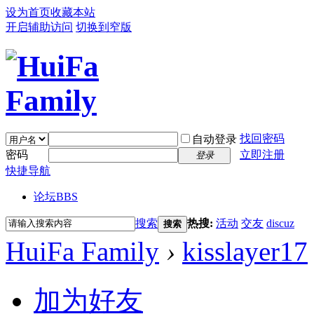
设为首页
收藏本站
开启辅助访问
切换到窄版
找回密码
自动登录
密码
立即注册
登录
快捷导航
论坛
BBS
搜索
热搜:
活动
交友
discuz
搜索
HuiFa Family
›
kisslayer17
加为好友