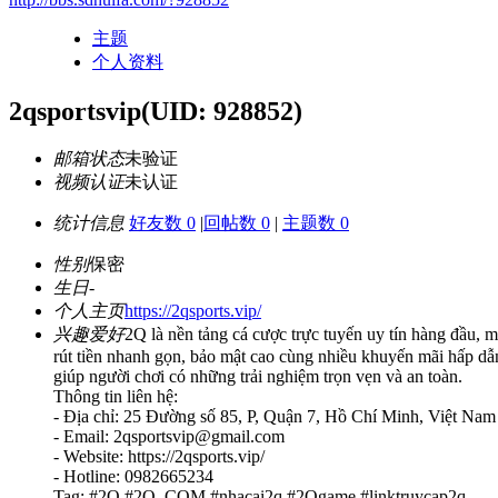
主题
个人资料
2qsportsvip
(UID: 928852)
邮箱状态
未验证
视频认证
未认证
统计信息
好友数 0
|
回帖数 0
|
主题数 0
性别
保密
生日
-
个人主页
https://2qsports.vip/
兴趣爱好
2Q là nền tảng cá cược trực tuyến uy tín hàng đầu, m
rút tiền nhanh gọn, bảo mật cao cùng nhiều khuyến mãi hấp dẫn
giúp người chơi có những trải nghiệm trọn vẹn và an toàn.
Thông tin liên hệ:
- Địa chỉ: 25 Đường số 85, P, Quận 7, Hồ Chí Minh, Việt Nam
- Email: 2qsportsvip@gmail.com
- Website: https://2qsports.vip/
- Hotline: 0982665234
Tag: #2Q #2Q_COM #nhacai2q #2Qgame #linktruycap2q