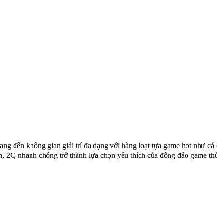
ang đến không gian giải trí đa dạng với hàng loạt tựa game hot như cá 
, 2Q nhanh chóng trở thành lựa chọn yêu thích của đông đảo game thủ. 