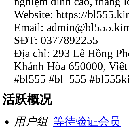
nghiệm đỉnh cao, thắng 
Website: https://bl555.ki
Email: admin@bl555.ki
SĐT: 0377892255
Địa chỉ: 293 Lê Hồng Ph
Khánh Hòa 650000, Việ
#bl555 #bl_555 #bl555k
活跃概况
用户组
等待验证会员