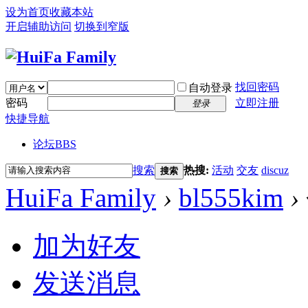
设为首页
收藏本站
开启辅助访问
切换到窄版
找回密码
自动登录
密码
立即注册
登录
快捷导航
论坛
BBS
搜索
热搜:
活动
交友
discuz
搜索
HuiFa Family
›
bl555kim
›
加为好友
发送消息