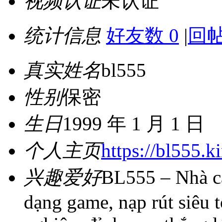
视频认证
未认证
统计信息
好友数 0
|
回帖
真实姓名
bl555
性别
保密
生日
1999 年 1 月 1 日
个人主页
https://bl555.k
兴趣爱好
BL555 – Nhà cá
dạng game, nạp rút siêu t