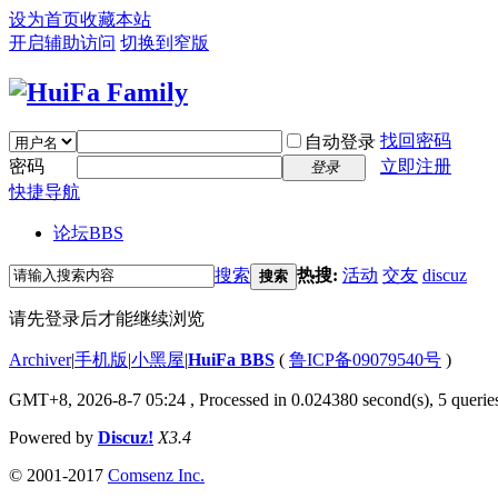
设为首页
收藏本站
开启辅助访问
切换到窄版
找回密码
自动登录
密码
立即注册
登录
快捷导航
论坛
BBS
搜索
热搜:
活动
交友
discuz
搜索
请先登录后才能继续浏览
Archiver
|
手机版
|
小黑屋
|
HuiFa BBS
(
鲁ICP备09079540号
)
GMT+8, 2026-8-7 05:24
, Processed in 0.024380 second(s), 5 queries
Powered by
Discuz!
X3.4
© 2001-2017
Comsenz Inc.