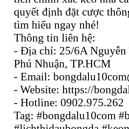
quyết định đặt cược thô
tìm hiểu ngay nhé!
Thông tin liên hệ:
- Địa chỉ: 25/6A Nguyễ
Phú Nhuận, TP.HCM
- Email: bongdalu10co
- Website: https://bongd
- Hotline: 0902.975.262
Tag: #bongdalu10com #
#lichthidaubongda #keon