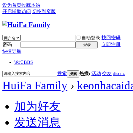
设为首页
收藏本站
开启辅助访问
切换到窄版
找回密码
自动登录
密码
立即注册
登录
快捷导航
论坛
BBS
搜索
热搜:
活动
交友
discuz
搜索
HuiFa Family
›
keonhacaid
加为好友
发送消息