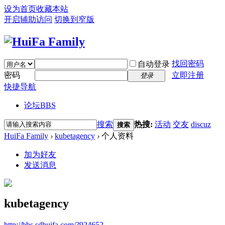
设为首页
收藏本站
开启辅助访问
切换到窄版
找回密码
自动登录
密码
立即注册
登录
快捷导航
论坛
BBS
搜索
热搜:
活动
交友
discuz
搜索
HuiFa Family
›
kubetagency
›
个人资料
加为好友
发送消息
kubetagency
http://bbs.sdhuifa.com/?924652