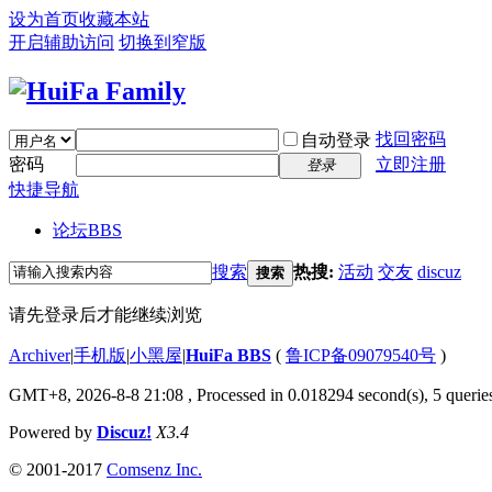
设为首页
收藏本站
开启辅助访问
切换到窄版
找回密码
自动登录
密码
立即注册
登录
快捷导航
论坛
BBS
搜索
热搜:
活动
交友
discuz
搜索
请先登录后才能继续浏览
Archiver
|
手机版
|
小黑屋
|
HuiFa BBS
(
鲁ICP备09079540号
)
GMT+8, 2026-8-8 21:08
, Processed in 0.018294 second(s), 5 queries
Powered by
Discuz!
X3.4
© 2001-2017
Comsenz Inc.