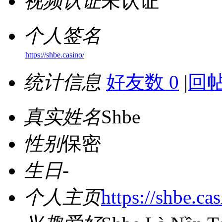
视频认证
未认证
个人签名
https://shbe.casino/
统计信息
好友数 0
|
回帖
真实姓名
Shbe
性别
保密
生日
-
个人主页
https://shbe.cas