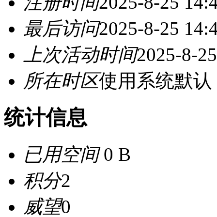
注册时间
2025-8-25 14:
最后访问
2025-8-25 14:
上次活动时间
2025-8-25
所在时区
使用系统默认
统计信息
已用空间
0 B
积分
2
威望
0