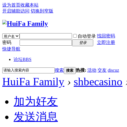
设为首页
收藏本站
开启辅助访问
切换到窄版
找回密码
自动登录
密码
立即注册
登录
快捷导航
论坛
BBS
搜索
热搜:
活动
交友
discuz
搜索
HuiFa Family
›
shbecasino
加为好友
发送消息