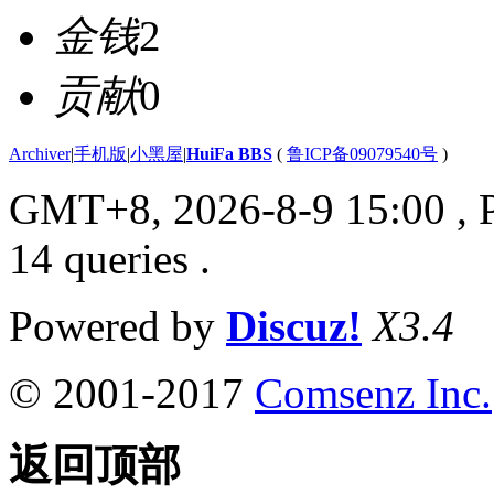
金钱
2
贡献
0
Archiver
|
手机版
|
小黑屋
|
HuiFa BBS
(
鲁ICP备09079540号
)
GMT+8, 2026-8-9 15:00
, 
14 queries .
Powered by
Discuz!
X3.4
© 2001-2017
Comsenz Inc.
返回顶部