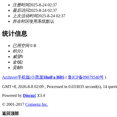
注册时间
2025-8-24 02:37
最后访问
2025-8-24 02:37
上次活动时间
2025-8-24 02:37
所在时区
使用系统默认
统计信息
已用空间
0 B
积分
2
威望
0
金钱
2
贡献
0
Archiver
|
手机版
|
小黑屋
|
HuiFa BBS
(
鲁ICP备09079540号
)
GMT+8, 2026-8-8 02:09
, Processed in 0.033035 second(s), 14 querie
Powered by
Discuz!
X3.4
© 2001-2017
Comsenz Inc.
返回顶部