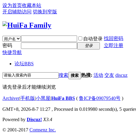
设为首页
收藏本站
开启辅助访问
切换到窄版
找回密码
自动登录
密码
立即注册
登录
快捷导航
论坛
BBS
搜索
热搜:
活动
交友
discuz
搜索
请先登录后才能继续浏览
Archiver
|
手机版
|
小黑屋
|
HuiFa BBS
(
鲁ICP备09079540号
)
GMT+8, 2026-8-7 11:27
, Processed in 0.019980 second(s), 5 queries
Powered by
Discuz!
X3.4
© 2001-2017
Comsenz Inc.