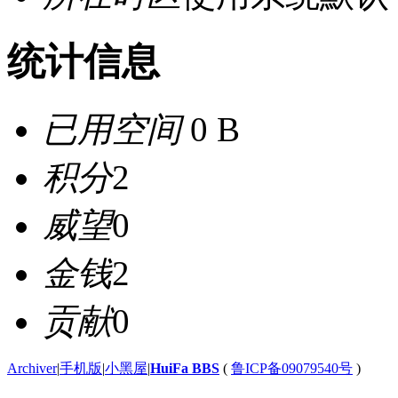
统计信息
已用空间
0 B
积分
2
威望
0
金钱
2
贡献
0
Archiver
|
手机版
|
小黑屋
|
HuiFa BBS
(
鲁ICP备09079540号
)