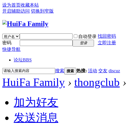
设为首页
收藏本站
开启辅助访问
切换到窄版
找回密码
自动登录
密码
立即注册
登录
快捷导航
论坛
BBS
搜索
热搜:
活动
交友
discuz
搜索
HuiFa Family
›
thongclub
›
加为好友
发送消息