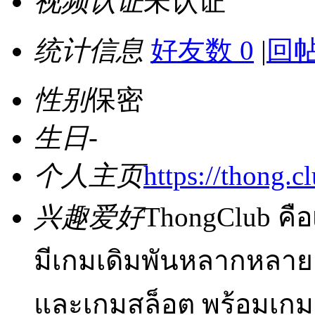
视频认证
未认证
统计信息
好友数 0
|
回帖
性别
保密
生日
-
个人主页
https://thong.c
兴趣爱好
ThongClub คือ
มีเกมเดิมพันหลากหลาย 
และเกมสล็อต พร้อมเกมส