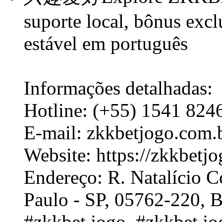
suporte local, bônus exc
estável em português
Informações detalhadas:
Hotline: (+55) 1541 824
E-mail: zkkbetjogo.com
Website: https://zkkbetj
Endereço: R. Natalício C
Paulo - SP, 05762-220, B
#zkkbet jogo, #zkkbet j