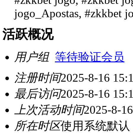
jogo_Apostas, #zkkbet j
活跃概况
用户组
等待验证会员
注册时间
2025-8-16 15:
最后访问
2025-8-16 15:
上次活动时间
2025-8-16
所在时区
使用系统默认