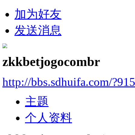
加为好友
发送消息
zkkbetjogocombr
http://bbs.sdhuifa.com/?91
主题
个人资料