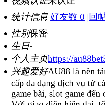
视频认证
未认证
统计信息
好友数 0
|
回帖
性别
保密
生日
-
个人主页
https://au88be
兴趣爱好
AU88 là nền tản
cấp đa dạng dịch vụ từ cá
game bài, slot game đến 
Với giao diện hiện đại, 