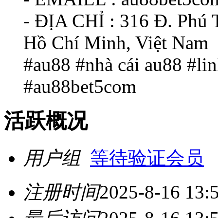
- ĐỊA CHỈ : 316 Đ. Phú 
Hồ Chí Minh, Việt Nam
#au88 #nhà cái au88 #li
#au88bet5com
活跃概况
用户组
等待验证会员
注册时间
2025-8-16 13: