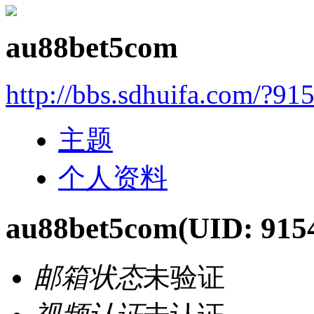
au88bet5com
http://bbs.sdhuifa.com/?91
主题
个人资料
au88bet5com
(UID: 915
邮箱状态
未验证