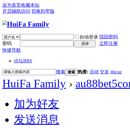
设为首页
收藏本站
开启辅助访问
切换到窄版
找回密码
自动登录
密码
立即注册
登录
快捷导航
论坛
BBS
搜索
热搜:
活动
交友
discuz
搜索
HuiFa Family
›
au88bet5c
加为好友
发送消息