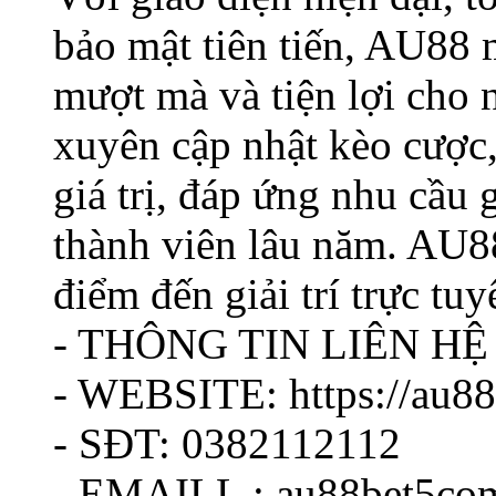
bảo mật tiên tiến, AU88 
mượt mà và tiện lợi cho 
xuyên cập nhật kèo cược,
giá trị, đáp ứng nhu cầu 
thành viên lâu năm. AU88
điểm đến giải trí trực tu
- THÔNG TIN LIÊN HỆ 
- WEBSITE: https://au88
- SĐT: 0382112112
- EMAILL : au88bet5c