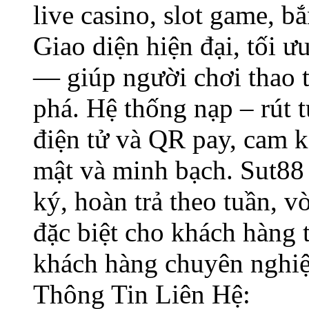
live casino, slot game, 
Giao diện hiện đại, tối ưu
— giúp người chơi thao 
phá. Hệ thống nạp – rút t
điện tử và QR pay, cam k
mật và minh bạch. Sut88
ký, hoàn trả theo tuần, 
đặc biệt cho khách hàng 
khách hàng chuyên nghiệp
Thông Tin Liên Hệ: