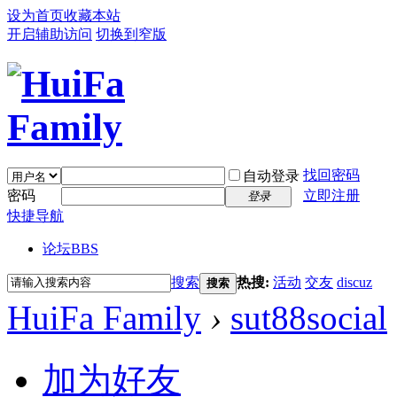
设为首页
收藏本站
开启辅助访问
切换到窄版
找回密码
自动登录
密码
立即注册
登录
快捷导航
论坛
BBS
搜索
热搜:
活动
交友
discuz
搜索
HuiFa Family
›
sut88social
加为好友