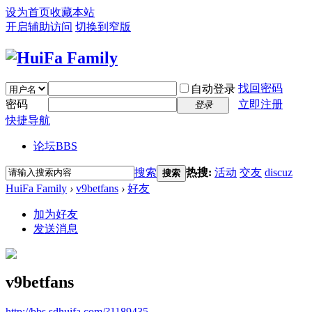
设为首页
收藏本站
开启辅助访问
切换到窄版
找回密码
自动登录
密码
立即注册
登录
快捷导航
论坛
BBS
搜索
热搜:
活动
交友
discuz
搜索
HuiFa Family
›
v9betfans
›
好友
加为好友
发送消息
v9betfans
http://bbs.sdhuifa.com/?1189435