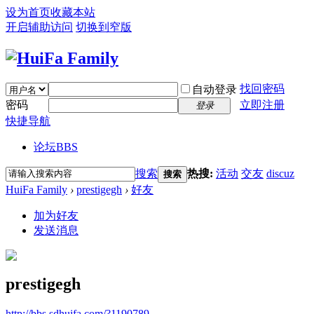
设为首页
收藏本站
开启辅助访问
切换到窄版
找回密码
自动登录
密码
立即注册
登录
快捷导航
论坛
BBS
搜索
热搜:
活动
交友
discuz
搜索
HuiFa Family
›
prestigegh
›
好友
加为好友
发送消息
prestigegh
http://bbs.sdhuifa.com/?1190789