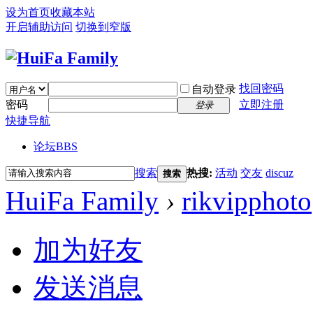
设为首页
收藏本站
开启辅助访问
切换到窄版
找回密码
自动登录
密码
立即注册
登录
快捷导航
论坛
BBS
搜索
热搜:
活动
交友
discuz
搜索
HuiFa Family
›
rikvipphoto
加为好友
发送消息