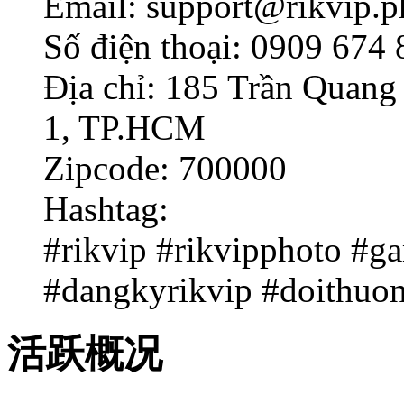
Email: support@rikvip.p
Số điện thoại: 0909 674 
Địa chỉ: 185 Trần Quang
1, TP.HCM
Zipcode: 700000
Hashtag:
#rikvip #rikvipphoto #ga
#dangkyrikvip #doithuon
活跃概况