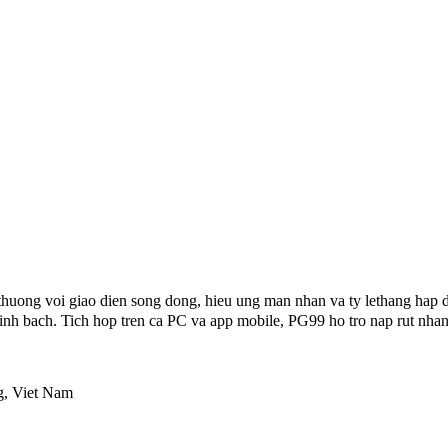
huong voi giao dien song dong, hieu ung man nhan va ty lethang hap d
minh bach. Tich hop tren ca PC va app mobile, PG99 ho tro nap rut n
g, Viet Nam