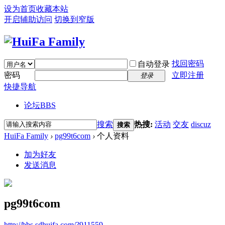
设为首页
收藏本站
开启辅助访问
切换到窄版
找回密码
自动登录
密码
立即注册
登录
快捷导航
论坛
BBS
搜索
热搜:
活动
交友
discuz
搜索
HuiFa Family
›
pg99t6com
›
个人资料
加为好友
发送消息
pg99t6com
http://bbs.sdhuifa.com/?911559