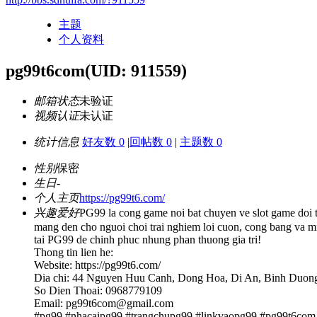
主题
个人资料
pg99t6com
(UID: 911559)
邮箱状态
未验证
视频认证
未认证
统计信息
好友数 0
|
回帖数 0
|
主题数 0
性别
保密
生日
-
个人主页
https://pg99t6.com/
兴趣爱好
PG99 la cong game noi bat chuyen ve slot game doi t
mang den cho nguoi choi trai nghiem loi cuon, cong bang va 
tai PG99 de chinh phuc nhung phan thuong gia tri!
Thong tin lien he:
Website: https://pg99t6.com/
Dia chi: 44 Nguyen Huu Canh, Dong Hoa, Di An, Binh Duon
So Dien Thoai: 0968779109
Email: pg99t6com@gmail.com
#pg99 #nhacaipg99 #trangchupg99 #linkvaopg99 #pg99t6com