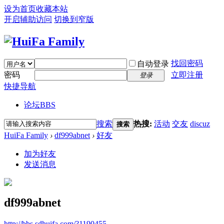
设为首页
收藏本站
开启辅助访问
切换到窄版
找回密码
自动登录
密码
立即注册
登录
快捷导航
论坛
BBS
搜索
热搜:
活动
交友
discuz
搜索
HuiFa Family
›
df999abnet
›
好友
加为好友
发送消息
df999abnet
http://bbs.sdhuifa.com/?1190455