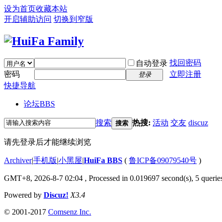
设为首页
收藏本站
开启辅助访问
切换到窄版
找回密码
自动登录
密码
立即注册
登录
快捷导航
论坛
BBS
搜索
热搜:
活动
交友
discuz
搜索
请先登录后才能继续浏览
Archiver
|
手机版
|
小黑屋
|
HuiFa BBS
(
鲁ICP备09079540号
)
GMT+8, 2026-8-7 02:04
, Processed in 0.019697 second(s), 5 queries
Powered by
Discuz!
X3.4
© 2001-2017
Comsenz Inc.