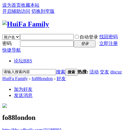
设为首页
收藏本站
开启辅助访问
切换到窄版
找回密码
自动登录
密码
立即注册
登录
快捷导航
论坛
BBS
搜索
热搜:
活动
交友
discuz
搜索
HuiFa Family
›
fo88london
›
好友
加为好友
发送消息
fo88london
http://bbs.sdhuifa.com/?1188901