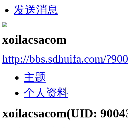
发送消息
xoilacsacom
http://bbs.sdhuifa.com/?90
主题
个人资料
xoilacsacom
(UID: 9004