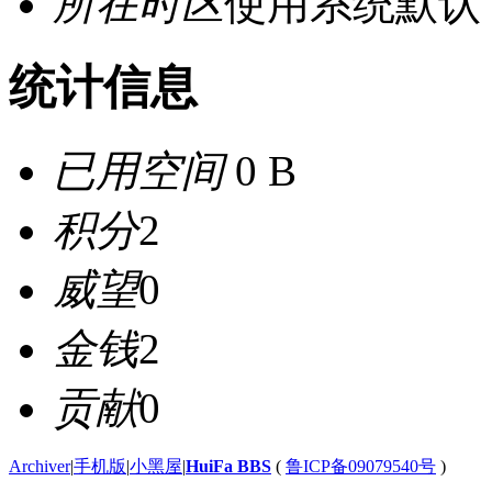
所在时区
使用系统默认
统计信息
已用空间
0 B
积分
2
威望
0
金钱
2
贡献
0
Archiver
|
手机版
|
小黑屋
|
HuiFa BBS
(
鲁ICP备09079540号
)