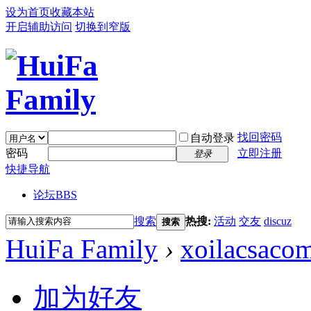
设为首页
收藏本站
开启辅助访问
切换到窄版
找回密码
自动登录
密码
立即注册
登录
快捷导航
论坛
BBS
搜索
热搜:
活动
交友
discuz
搜索
HuiFa Family
›
xoilacsaco
加为好友