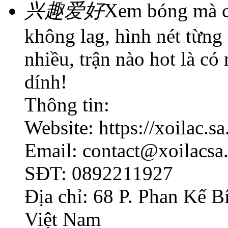
兴趣爱好
Xem bóng mà cứ
không lag, hình nét từng
nhiều, trận nào hot là có
dính!
Thông tin:
Website: https://xoilac.s
Email: contact@xoilacsa
SĐT: 0892211927
Địa chỉ: 68 P. Phan Kế B
Việt Nam