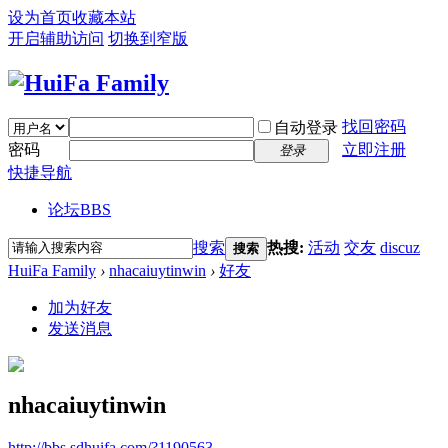
设为首页
收藏本站
开启辅助访问
切换到窄版
找回密码
自动登录
密码
立即注册
登录
快捷导航
论坛
BBS
搜索
热搜:
活动
交友
discuz
搜索
HuiFa Family
›
nhacaiuytinwin
›
好友
加为好友
发送消息
nhacaiuytinwin
http://bbs.sdhuifa.com/?1190563