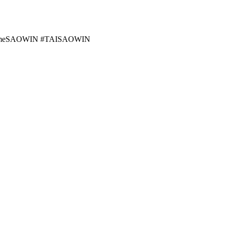
eSAOWIN #TAISAOWIN