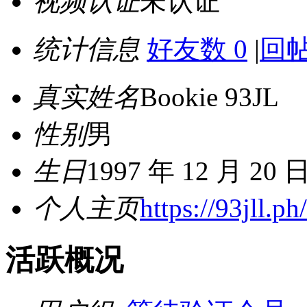
视频认证
未认证
统计信息
好友数 0
|
回帖
真实姓名
Bookie 93JL
性别
男
生日
1997 年 12 月 20 
个人主页
https://93jll.ph/
活跃概况