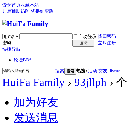
设为首页
收藏本站
开启辅助访问
切换到窄版
找回密码
自动登录
密码
立即注册
登录
快捷导航
论坛
BBS
搜索
热搜:
活动
交友
discuz
搜索
HuiFa Family
›
93jllph
›
个
加为好友
发送消息