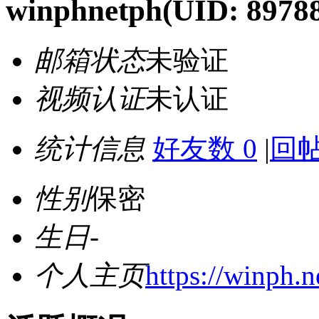
winphnetph
(UID: 8978
邮箱状态
未验证
视频认证
未认证
统计信息
好友数 0
|
回帖
性别
保密
生日
-
个人主页
https://winph.n