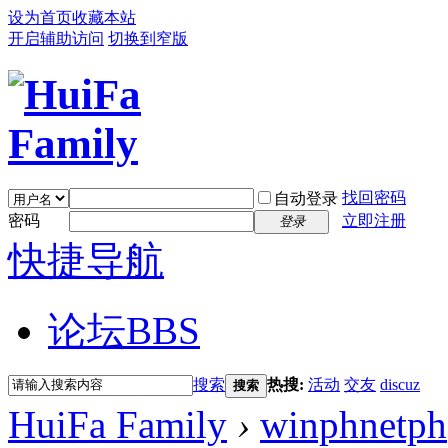
设为首页
收藏本站
开启辅助访问
切换到窄版
找回密码
自动登录
密码
立即注册
登录
快捷导航
论坛
BBS
搜索
热搜:
活动
交友
discuz
搜索
HuiFa Family
›
winphnetph