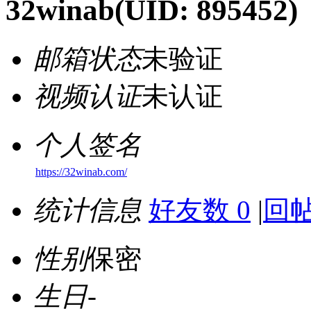
32winab
(UID: 895452)
邮箱状态
未验证
视频认证
未认证
个人签名
https://32winab.com/
统计信息
好友数 0
|
回帖
性别
保密
生日
-