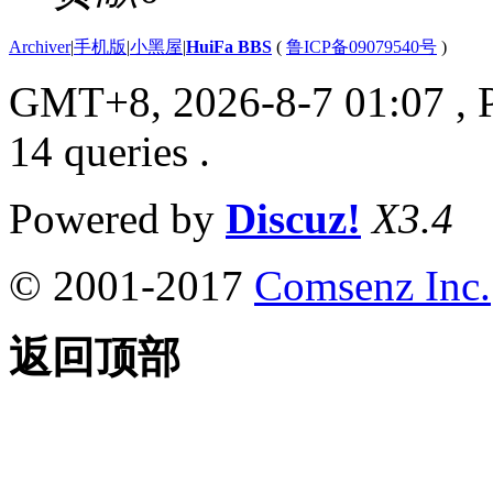
Archiver
|
手机版
|
小黑屋
|
HuiFa BBS
(
鲁ICP备09079540号
)
GMT+8, 2026-8-7 01:07
, 
14 queries .
Powered by
Discuz!
X3.4
© 2001-2017
Comsenz Inc.
返回顶部