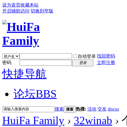
设为首页
收藏本站
开启辅助访问
切换到窄版
找回密码
自动登录
密码
立即注册
登录
快捷导航
论坛
BBS
搜索
热搜:
活动
交友
discuz
搜索
HuiFa Family
›
32winab
›