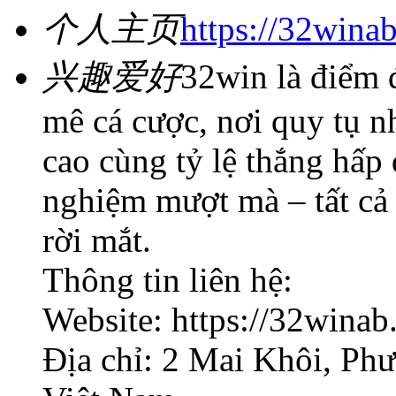
个人主页
https://32wina
兴趣爱好
32win là điểm 
mê cá cược, nơi quy tụ n
cao cùng tỷ lệ thắng hấp 
nghiệm mượt mà – tất cả
rời mắt.
Thông tin liên hệ:
Website: https://32winab
Địa chỉ: 2 Mai Khôi, Ph