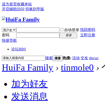
设为首页
收藏本站
开启辅助访问
切换到窄版
找回密码
自动登录
密码
立即注册
登录
快捷导航
论坛
BBS
搜索
热搜:
活动
交友
discuz
搜索
HuiFa Family
›
tinmole0
›
加为好友
发送消息