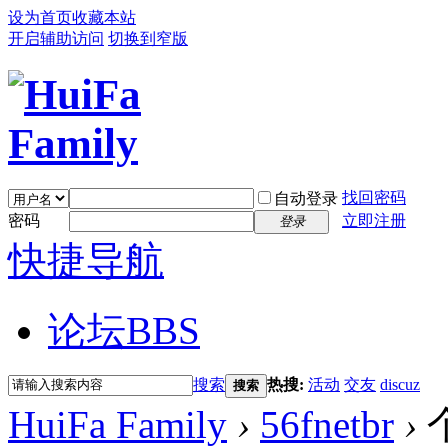
设为首页
收藏本站
开启辅助访问
切换到窄版
找回密码
自动登录
密码
立即注册
登录
快捷导航
论坛
BBS
搜索
热搜:
活动
交友
discuz
搜索
HuiFa Family
›
56fnetbr
›